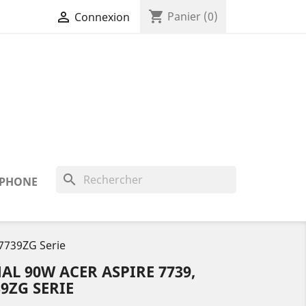
shopping_cart

Panier
(0)
Connexion
search
 IPHONE
 7739ZG Serie
L 90W ACER ASPIRE 7739,
39ZG SERIE