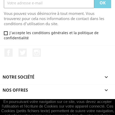
Vous pouvez vous désinscrire à tout moment. Vous
trouverez pour cela nos informations de contact dans les
conditions d'utilisation du site.
J'accepte les conditions générales et la politique de
confidentialité
Facebook
Twitter
Instagram
NOTRE SOCIÉTÉ

NOS OFFRES

En poursuivant votre navigation sur ce site, vous devez accepter
VOTRE COMPTE

l’utilisation et l'écriture de Cookies sur votre appareil connecté. Ces
Cookies (petits fichiers texte) permettent de suivre votre navigation,