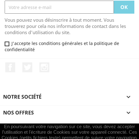
Vous pouvez vous désinscrire à tout moment. Vous
trouverez pour cela nos informations de contact dans les
conditions d'utilisation du site.
J'accepte les conditions générales et la politique de
confidentialité
Facebook
Twitter
Instagram
NOTRE SOCIÉTÉ

NOS OFFRES

En poursuivant votre navigation sur ce site, vous devez accepter
VOTRE COMPTE

l’utilisation et l'écriture de Cookies sur votre appareil connecté. Ces
Cookies (petits fichiers texte) permettent de suivre votre navigation,