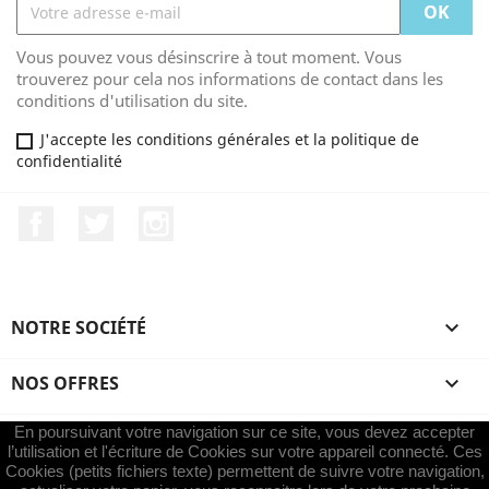
Vous pouvez vous désinscrire à tout moment. Vous
trouverez pour cela nos informations de contact dans les
conditions d'utilisation du site.
J'accepte les conditions générales et la politique de
confidentialité
Facebook
Twitter
Instagram
NOTRE SOCIÉTÉ

NOS OFFRES

En poursuivant votre navigation sur ce site, vous devez accepter
VOTRE COMPTE

l’utilisation et l'écriture de Cookies sur votre appareil connecté. Ces
Cookies (petits fichiers texte) permettent de suivre votre navigation,