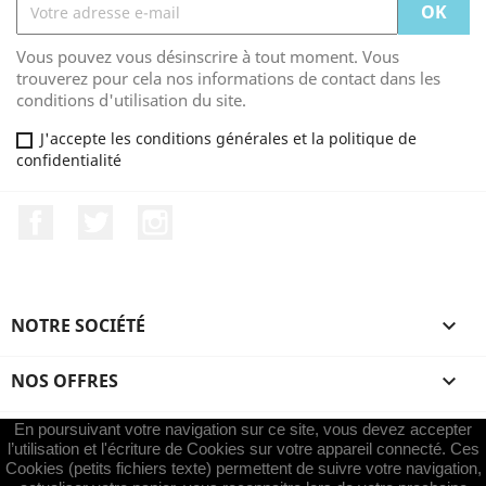
Vous pouvez vous désinscrire à tout moment. Vous
trouverez pour cela nos informations de contact dans les
conditions d'utilisation du site.
J'accepte les conditions générales et la politique de
confidentialité
Facebook
Twitter
Instagram
NOTRE SOCIÉTÉ

NOS OFFRES

En poursuivant votre navigation sur ce site, vous devez accepter
VOTRE COMPTE

l’utilisation et l'écriture de Cookies sur votre appareil connecté. Ces
Cookies (petits fichiers texte) permettent de suivre votre navigation,