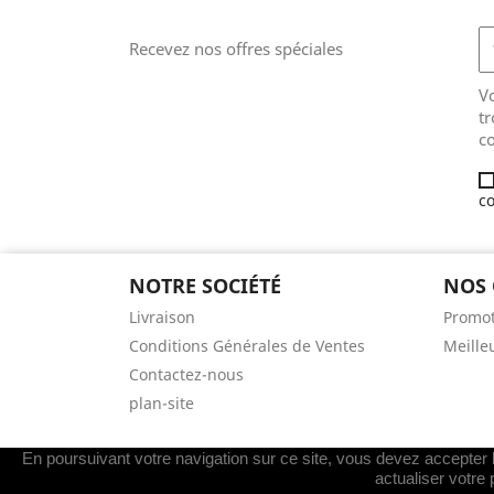
Recevez nos offres spéciales
V
tr
co
co
NOTRE SOCIÉTÉ
NOS 
Livraison
Promot
Conditions Générales de Ventes
Meille
Contactez-nous
plan-site
En poursuivant votre navigation sur ce site, vous devez accepter l’
actualiser votre 