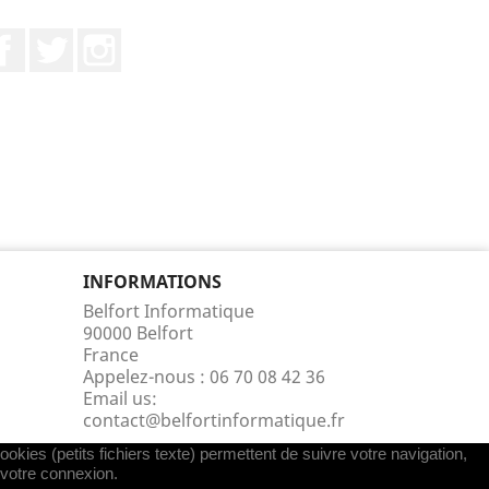
Facebook
Twitter
Instagram
INFORMATIONS
Belfort Informatique
90000 Belfort
France
Appelez-nous :
06 70 08 42 36
Email us:
contact@belfortinformatique.fr
okies (petits fichiers texte) permettent de suivre votre navigation,
r votre connexion.