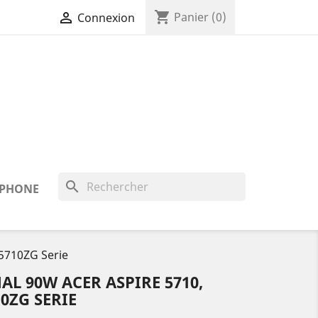
shopping_cart

Panier
(0)
Connexion
search
 IPHONE
 5710ZG Serie
L 90W ACER ASPIRE 5710,
10ZG SERIE