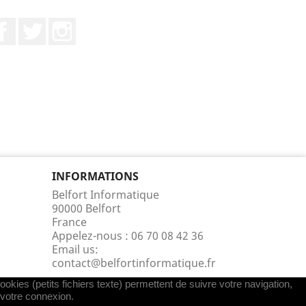
Facebook
Twitter
Instagram
INFORMATIONS
Belfort Informatique
90000 Belfort
France
Appelez-nous :
06 70 08 42 36
Email us:
contact@belfortinformatique.fr
okies (petits fichiers texte) permettent de suivre votre navigation,
r votre connexion.