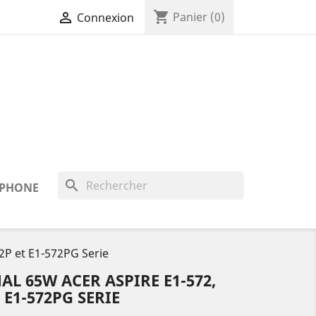
shopping_cart

Panier
(0)
Connexion
search
 IPHONE
2P et E1-572PG Serie
L 65W ACER ASPIRE E1-572,
T E1-572PG SERIE