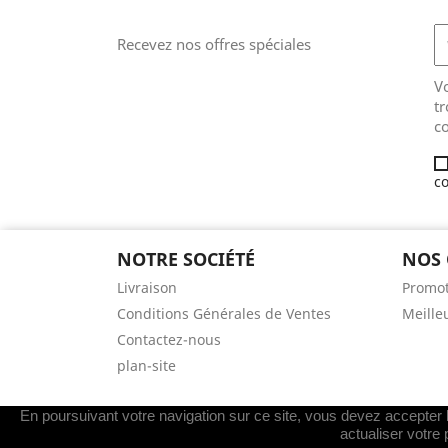
Recevez nos offres spéciales
V
tr
co
co
NOTRE SOCIÉTÉ
NOS 
Livraison
Promot
Conditions Générales de Ventes
Meille
Contactez-nous
plan-site
En poursuivant votre navigation sur ce site, vous devez accepter l’
actualiser votre 