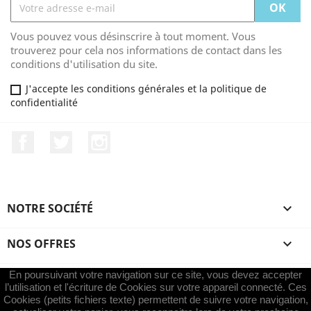
Vous pouvez vous désinscrire à tout moment. Vous
trouverez pour cela nos informations de contact dans les
conditions d'utilisation du site.
J'accepte les conditions générales et la politique de
confidentialité
Facebook
Twitter
Instagram
NOTRE SOCIÉTÉ

NOS OFFRES

En poursuivant votre navigation sur ce site, vous devez accepter
VOTRE COMPTE

l’utilisation et l'écriture de Cookies sur votre appareil connecté. Ces
Cookies (petits fichiers texte) permettent de suivre votre navigation,